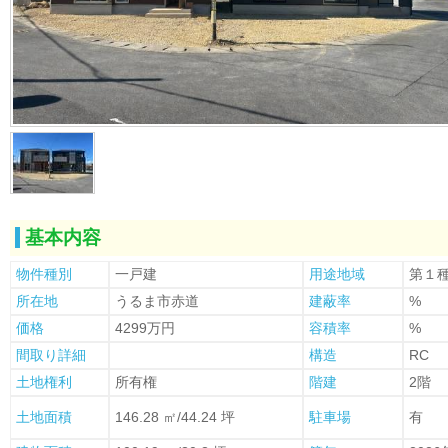
基本内容
物件種別
一戸建
用途地域
第１
所在地
うるま市赤道
建蔽率
%
価格
4299万円
容積率
%
間取り詳細
構造
RC
土地権利
所有権
階建
2階
土地面積
146.28 ㎡/44.24 坪
駐車場
有