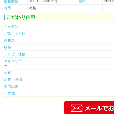
建物面積
100.19 ㎡/30.3 坪
築年
2026
地目
宅地
こだわり内容
キッチン
バス・トイレ
冷暖房
収納
テレビ・通信
セキュリティ
ー
位置
建物・設備
室内設備
その他