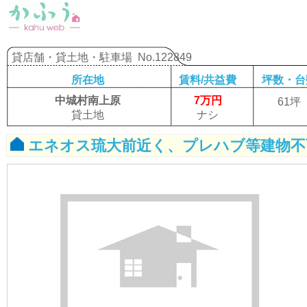
貸店舗・貸土地・駐車場
No.122849
所在地
賃料/共益費
坪数・台
中城村南上原
7万円
61坪
貸土地
ナシ
エネオス琉大前近く、プレハブ等建物不