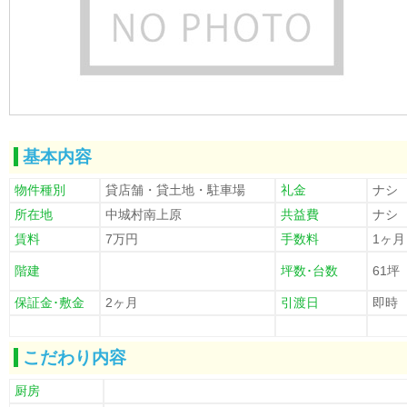
基本内容
物件種別
貸店舗・貸土地・駐車場
礼金
ナシ
所在地
中城村南上原
共益費
ナシ
賃料
7万円
手数料
1ヶ月
階建
坪数･台数
61坪
保証金･敷金
2ヶ月
引渡日
即時
こだわり内容
厨房